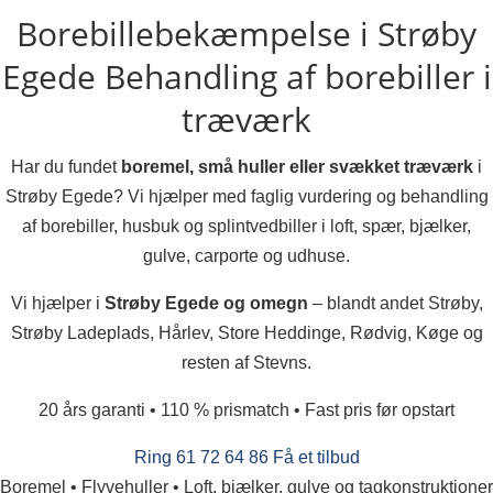
Borebillebekæmpelse i Strøby
Egede
Behandling af borebiller i
træværk
Har du fundet
boremel, små huller eller svækket træværk
i
Strøby Egede? Vi hjælper med faglig vurdering og behandling
af borebiller, husbuk og splintvedbiller i loft, spær, bjælker,
gulve, carporte og udhuse.
Vi hjælper i
Strøby Egede og omegn
– blandt andet Strøby,
Strøby Ladeplads, Hårlev, Store Heddinge, Rødvig, Køge og
resten af Stevns.
20 års garanti • 110 % prismatch • Fast pris før opstart
Ring 61 72 64 86
Få et tilbud
Boremel • Flyvehuller • Loft, bjælker, gulve og tagkonstruktioner