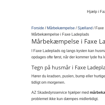
Hjælp i Fa
Forside
/
Mårbekæmpelse
/
Sjælland
/
Faxe
Mårbekæmpelse i Faxe Ladeplads
Mårbekæmpelse i Faxe La
I Faxe Ladeplads og langs kysten kan husmår
opdages ofte først, når der kommer lyde fra lo
Tegn på husmår i Faxe Ladepl
Hører du kradsen, puslen, bump eller hurtige 
tidligt om morgenen.
AZ Skadedyrsservice hjælper med
mårbekæ
problemet ikke kun dæmpes midlertidigt.