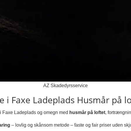
AZ Skadedyrsservice
 i Faxe Ladeplads
Husmår på lo
lper i Faxe Ladeplads og omegn med
husmår på loftet
, fortrængni
aring
– lovlig og skånsom metode – faste og fair priser uden skju