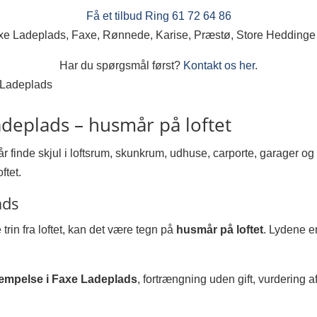
Få et tilbud
Ring 61 72 64 86
xe Ladeplads, Faxe, Rønnede, Karise, Præstø, Store Hedding
Har du spørgsmål først?
Kontakt os her
.
 Ladeplads
deplads – husmår på loftet
 finde skjul i loftsrum, skunkrum, udhuse, carporte, garager og
ftet.
ads
trin fra loftet, kan det være tegn på
husmår på loftet
. Lydene er
mpelse i Faxe Ladeplads
, fortrængning uden gift, vurdering 