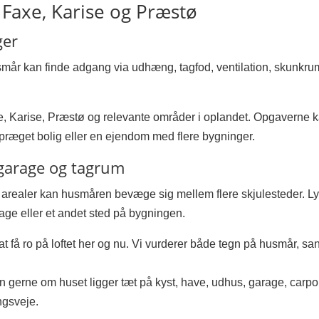
 Faxe, Karise og Præstø
ger
år kan finde adgang via udhæng, tagfod, ventilation, skunkrum
arise, Præstø og relevante områder i oplandet. Opgaverne kan vær
præget bolig eller en ejendom med flere bygninger.
garage og tagrum
realer kan husmåren bevæge sig mellem flere skjulesteder. Lyde
ge eller et andet sted på bygningen.
t få ro på loftet her og nu. Vi vurderer både tegn på husmår, s
 gerne om huset ligger tæt på kyst, have, udhus, garage, carp
ngsveje.