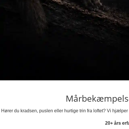
Mårbekæmpelse
Hører du kradsen, puslen eller hurtige trin fra loftet? Vi hjæ
20+ års erf