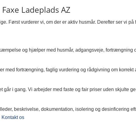
i Faxe Ladeplads AZ
ølge. Først vurderer vi, om der er aktiv husmår. Derefter ser vi 
kæmpelse og hjælper med husmår, adgangsveje, fortrængning og
r med fortrængning, faglig vurdering og rådgivning om korrekt 
t går i gang. Vi arbejder med faste og fair priser uden skjulte ge
eder, beskrivelse, dokumentation, isolering og desinficering ef
6
Kontakt os