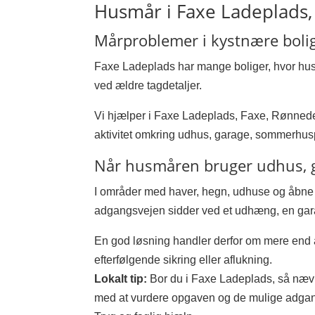
Husmår i Faxe Ladeplads,
Mårproblemer i kystnære boli
Faxe Ladeplads har mange boliger, hvor husm
ved ældre tagdetaljer.
Vi hjælper i Faxe Ladeplads, Faxe, Rønnede, K
aktivitet omkring udhus, garage, sommerhus
Når husmåren bruger udhus, 
I områder med haver, hegn, udhuse og åbne a
adgangsvejen sidder ved et udhæng, en gara
En god løsning handler derfor om mere end a
efterfølgende sikring eller aflukning.
Lokalt tip:
Bor du i Faxe Ladeplads, så nævn
med at vurdere opgaven og de mulige adga