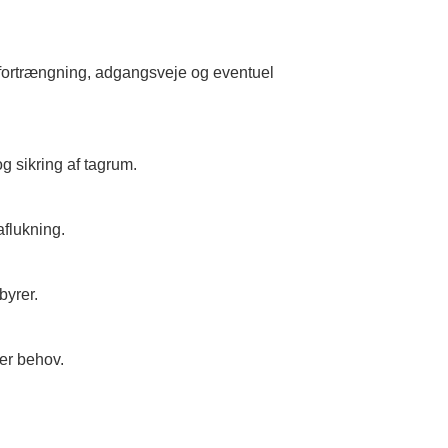
på fortrængning, adgangsveje og eventuel
 sikring af tagrum.
aflukning.
byrer.
ter behov.