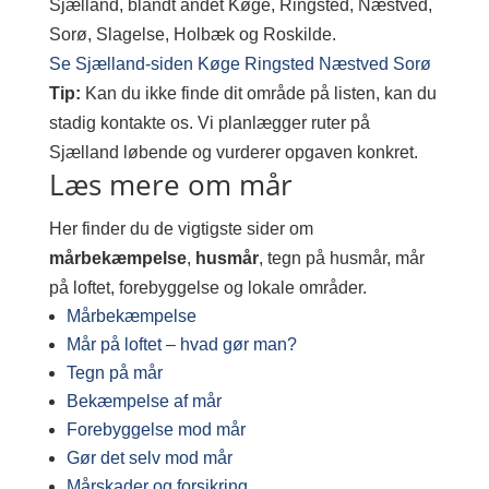
Sjælland, blandt andet Køge, Ringsted, Næstved,
Sorø, Slagelse, Holbæk og Roskilde.
Se Sjælland-siden
Køge
Ringsted
Næstved
Sorø
Tip:
Kan du ikke finde dit område på listen, kan du
stadig kontakte os. Vi planlægger ruter på
Sjælland løbende og vurderer opgaven konkret.
Læs mere om mår
Her finder du de vigtigste sider om
mårbekæmpelse
,
husmår
, tegn på husmår, mår
på loftet, forebyggelse og lokale områder.
Mårbekæmpelse
Mår på loftet – hvad gør man?
Tegn på mår
Bekæmpelse af mår
Forebyggelse mod mår
Gør det selv mod mår
Mårskader og forsikring